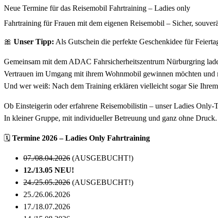
Neue Termine für das Reisemobil Fahrtraining – Ladies only
Fahrtraining für Frauen mit dem eigenen Reisemobil – Sicher, souve
🎀
Unser Tipp:
Als Gutschein die perfekte Geschenkidee für Feierta
Gemeinsam mit dem ADAC Fahrsicherheitszentrum Nürburgring laden wi
Vertrauen im Umgang mit ihrem Wohnmobil gewinnen möchten und mal
Und wer weiß: Nach dem Training erklären vielleicht sogar Sie Ihrem 
Ob Einsteigerin oder erfahrene Reisemobilistin – unser Ladies Only-T
In kleiner Gruppe, mit individueller Betreuung und ganz ohne Druck.
🗓
Termine 2026 – Ladies Only Fahrtraining
07./08.04.2026
(AUSGEBUCHT!)
12./13.05 NEU!
24./25.05.2026
(AUSGEBUCHT!)
25./26.06.2026
17./18.07.2026