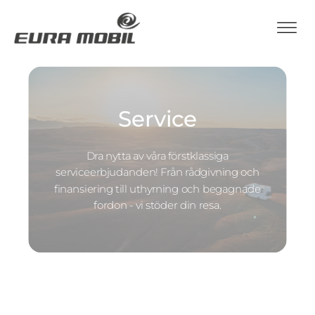
Service
Dra nytta av våra förstklassiga
serviceerbjudanden! Från rådgivning och
finansiering till uthyrning och begagnade
fordon - vi stöder din resa.