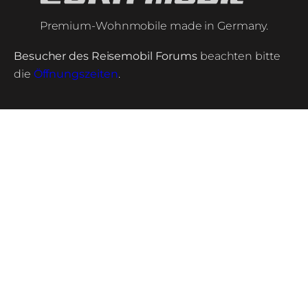
Premium-Wohnmobile made in Germany.
Besucher des Reisemobil Forums
beachten bitte
die
Öffnungszeiten
.
Kreuznacher Str. 78,
55576 Sprendlingen/Rhh.
+49 6701 20 30
info@euramobil.de
Service
Händlersuche