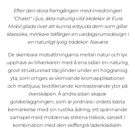
Efter den stora framgången med inredningen
"Chalet" i ljus, äkta naturlig vild ekdekor är Eura
Mobil glada över att kunna erbjuda dem som gillar
klassiska, mörkare träfärger en vardagsrumsdesign i
en naturligt lyxig trädekor: Navarra
De skenbara motsättningarna mellan natur och lyx
upphävs av tillverkaren med å ena sidan en naturlig,
grovt strukturerad träcylinder under en högglansig
yta, som omges av skimrande kromapplikationer
och mattljusa, textilliknande kontrasterande ytor på
överskåpen. Å andra sidan skapar
golvbeläggningen, som är jordnära i ordets bästa
bemärkelse med sin rustika ådring, ett spännande
samspel med möblernas stilrena trälook, särskilt i
kombination med den skiffergrå läderklädseln.