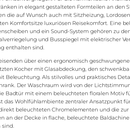
ränken in elegant gestalteten Formteilen an den
ten die auf Wunsch auch mit Sitzheizung, Lordosen
ten Komfortsitze luxuriösen Reisekomfort. Eine b
tenscheiben und ein Sound-System gehören zu de
lverriegelung und Busspiegel mit elektrischer Ve
ng enthalten sind.
e Reisenden über einen ergonomisch geschwungen
setzten Kocher mit Glasabdeckung, den schwenk
 Beleuchtung. Als stilvolles und praktisches Detail 
hrank. Der Waschraum wird von der Lichtstimmun
ie Badtür mit einem beleuchteten floralen Motiv 
st das Wohlfühlambiente zentraler Ansatzpunkt für
irekt beleuchteten Chromelementen und die zur
an der Decke in flache, beleuchtete Baldachine ü
 sind.