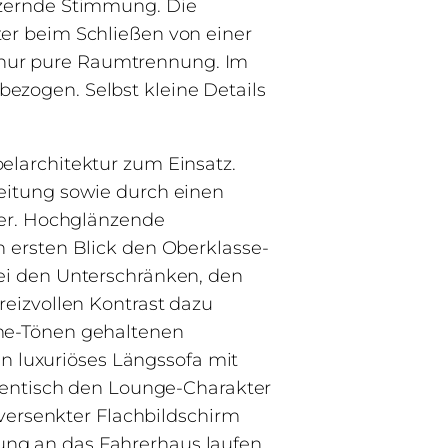
litzernde Stimmung. Die
er beim Schließen von einer
tt nur pure Raumtrennung. Im
ezogen. Selbst kleine Details
elarchitektur zum Einsatz.
eitung sowie durch einen
ler. Hochglänzende
 ersten Blick den Oberklasse-
ei den Unterschränken, den
reizvollen Kontrast dazu
eme-Tönen gehaltenen
 luxuriöses Längssofa mit
ulentisch den Lounge-Charakter
 versenkter Flachbildschirm
ng an das Fahrerhaus laufen