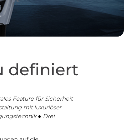
 definiert
les Feature für Sicherheit
altung mit luxuriöser
gungstechnik ● Drei
ungen auf die