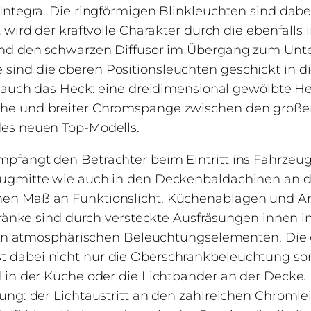
Integra. Die ringförmigen Blinkleuchten sind dabe
t wird der kraftvolle Charakter durch die ebenfall
und den schwarzen Diffusor im Übergang zum Unte
ind die oberen Positionsleuchten geschickt in di
gt auch das Heck: eine dreidimensional gewölbte
he und breiter Chromspange zwischen den groß
es neuen Top-Modells.
pfängt den Betrachter beim Eintritt ins Fahrzeug
eugmitte wie auch in den Deckenbaldachinen an 
n Maß an Funktionslicht. Küchenablagen und Arbe
chränke sind durch versteckte Ausfräsungen innen i
t von atmosphärischen Beleuchtungselementen. Di
 dabei nicht nur die Oberschrankbeleuchtung so
 in der Küche oder die Lichtbänder an der Decke.
ung: der Lichtaustritt an den zahlreichen Chroml