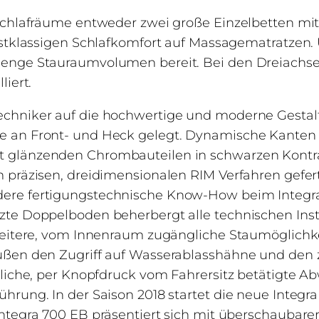
Schlafräume entweder zwei große Einzelbetten mit
rstklassigen Schlafkomfort auf Massagematratzen. 
enge Stauraumvolumen bereit. Bei den Dreiachse
liert.
chniker auf die hochwertige und moderne Gestal
e an Front- und Heck gelegt. Dynamische Kanten
 glänzenden Chrombauteilen in schwarzen Kontras
 präzisen, dreidimensionalen RIM Verfahren gefert
re fertigungstechnische Know-How beim Integra 
te Doppelboden beherbergt alle technischen Insta
weitere, vom Innenraum zugängliche Staumöglichke
ßen den Zugriff auf Wasserablasshähne und den ze
tliche, per Knopfdruck vom Fahrersitz betätigte 
hrung. In der Saison 2018 startet die neue Integra
ntegra 700 EB präsentiert sich mit überschaubare