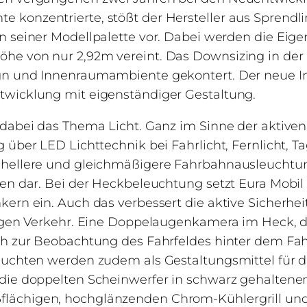
 konzentrierte, stößt der Hersteller aus Sprendl
n seiner Modellpalette vor. Dabei werden die Eige
he von nur 2,92m vereint. Das Downsizing in de
gn und Innenraumambiente gekontert. Der neue Int
twicklung mit eigenständiger Gestaltung.
dabei das Thema Licht. Ganz im Sinne der aktiven 
 über LED Lichttechnik bei Fahrlicht, Fernlicht, Ta
hellere und gleichmäßigere Fahrbahnausleuchtung
ten dar. Bei der Heckbeleuchtung setzt Eura Mobil 
kern ein. Auch das verbessert die aktive Sicherhei
tigen Verkehr. Eine Doppelaugenkamera im Heck, d
ch zur Beobachtung des Fahrfeldes hinter dem Fah
euchten werden zudem als Gestaltungsmittel für d
 die doppelten Scheinwerfer in schwarz gehaltene
lächigen, hochglänzenden Chrom-Kühlergrill und