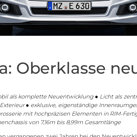
a: Oberklasse neu
il als komplette Neuentwicklung ● Licht als zentra
terieur ● exklusive, eigenständige Innenraumgest
rosserie mit hochpräzisen Elementen in RIM-Ferti
menchassis von 7,16m bis 8,99m Gesamtlänge
en vergangenen zwei Jahren bei den Neuentwickl