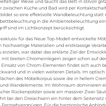
vielfältiger Weise und taucht das Bett in stilvoll g
ür zwischen Küche und Bad wird per Kontaktschalt
nd bildet so eine effektvolle Wandbeleuchtung sta
bettbeleuchtung in die Ambientebeleuchtung einb
riff sind im Lichtkonzept berücksichtigt.
xklusiv für das Neue Top-Modell entwickelte Möb
 hochwertige Materialien und erstklassige Verarb
rzielen, war dabei das erklärte Ziel der Entwick
 mit breiten Chromeinlegern zeigen schon auf den
r Einsatz von Chrom-Elementen findet sich auch b
wand und in vielen weiteren Details. Im optisch 
flächen des Möbelkorpus sowie die in hellem Cr
 und Wandelemente. Im Wohnraum dominieren ein
sischer Rückenpolster sowie ein massiver Zwei-Sä
hrt bei den Dreiachsern ein hinter dem Seitensitz
s Fernsehvergnügen. Für die harmonische Anbindu