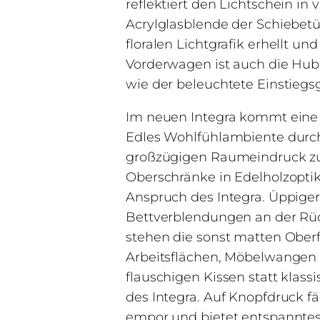
reflektiert den Lichtschein in 
Acrylglasblende der Schiebet
floralen Lichtgrafik erhellt u
Vorderwagen ist auch die Hub
wie der beleuchtete Einstiegsg
Im neuen Integra kommt eine e
Edles Wohlfühlambiente durch
großzügigen Raumeindruck zu e
Oberschränke in Edelholzoptik
Anspruch des Integra. Üppige
Bettverblendungen an der Rück
stehen die sonst matten Ober
Arbeitsflächen, Möbelwangen
flauschigen Kissen statt klas
des Integra. Auf Knopfdruck fä
empor und bietet entspannte