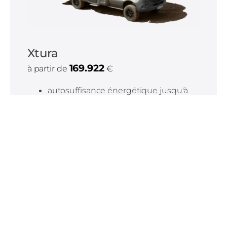
Xtura
169.922
à partir de
€
autosuffisance énergétique jusqu'à
30 jours
Traction intégrale
navigation mondiale
Découvrir Xtura