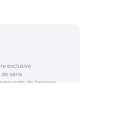
re exclusive
de série
innovante de l'espace
Découvrir le van