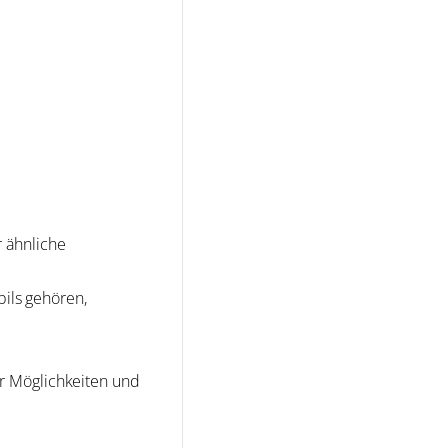
r ähnliche
bils gehören,
r Möglichkeiten und