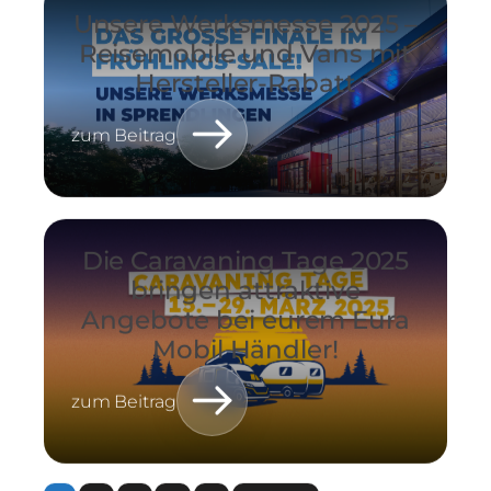
Unsere Werksmesse 2025 –
Reisemobile und Vans mit
Hersteller-Rabatt
zum Beitrag
Die Caravaning Tage 2025
bringen attraktive
Angebote bei eurem Eura
Mobil Händler!
zum Beitrag