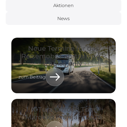
Aktionen
News
Neue Termine für das
Reisemobil Fahrtraining –
Ladies only
zum Beitrag
1. X-Tura Offroad Tour –
Marokko Frühjahr 2026