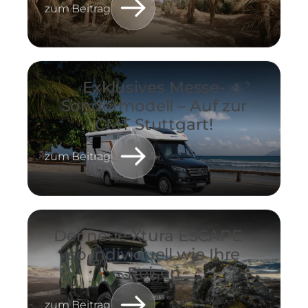
zum Beitrag
Exklusives Messe-
Sondermodell – Auf zur
CMT Stuttgart!
zum Beitrag
Der neue Xtura ESCAPE –
so individuell wie Ihre
Reisen
zum Beitrag