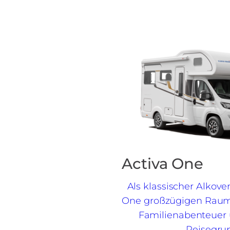
Activa One
Als klassischer Alkove
One großzügigen Raum
Familienabenteuer 
Reisegru