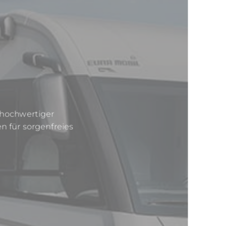
 hochwertiger
n für sorgenfreies