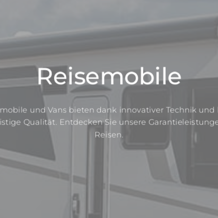
Reisemobile
mobile und Vans bieten dank innovativer Technik und
ristige Qualität. Entdecken Sie unsere Garantieleistunge
Reisen.