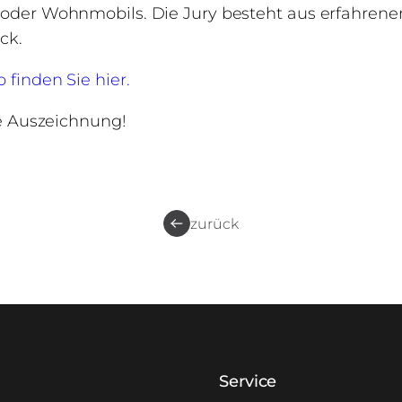
der Wohnmobils. Die Jury besteht aus erfahrene
ck.
finden Sie hier.
e Auszeichnung!
zurück
Service