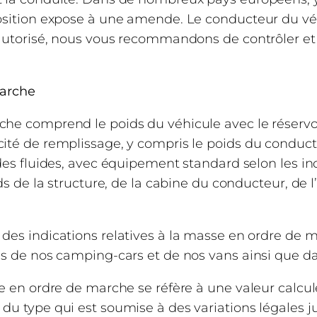
osition expose à une amende. Le conducteur du vé
 autorisé, nous vous recommandons de contrôler et
Véhicule
marche
Vehicule de base
he comprend le poids du véhicule avec le réservoi
Pneumatiques en série (mm)
ité de remplissage, y compris le poids du conduct
des fluides, avec équipement standard selon les ind
Puissance série
ds de la structure, de la cabine du conducteur, de l
Option de puissance
des indications relatives à la masse en ordre de 
Dimensions
s de nos camping-cars et de nos vans ainsi que da
e en ordre de marche se réfère à une valeur calcu
Longueur hors tout (mm)
u type qui est soumise à des variations légales ju