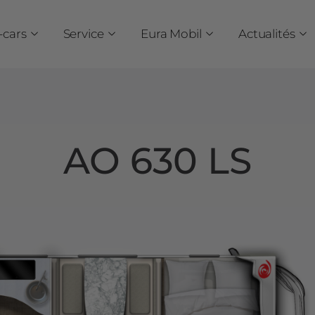
cars
Service
Eura Mobil
Actualités
AO 630 LS