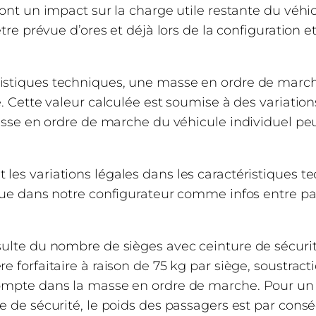
 ont un impact sur la charge utile restante du véhic
Largeur hors tout (mm)
être prévue d’ores et déjà lors de la configuration e
Hauteur hors (mm)
ristiques techniques, une masse en ordre de march
Largeur intérieure (mm)
. Cette valeur calculée est soumise à des variations
asse en ordre de marche du véhicule individuel peut
Hauteur sous plafond (mm)
Hauteur double plancher (mm)
les variations légales dans les caractéristiques 
 que dans notre configurateur comme infos entre p
Empattement (mm)
Épaisseurs parois (mm)
ulte du nombre de sièges avec ceinture de sécurité 
 forfaitaire à raison de 75 kg par siège, soustract
Épaisseurs toit (mm)
ompte dans la masse en ordre de marche. Pour un
e de sécurité, le poids des passagers est par consé
Épaisseurs sol (mm)