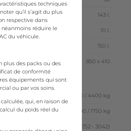
aractéristiques techniques
oter qu’il s’agit du plus
143 l.
on respective dans
t néanmoins réduire le
10 l.
AC du véhicule.
150 l.
850 x 410
n plus des packs ou des
ificat de conformité
utres équipements qui sont
ial ou par vos soins.
3500 / 4250 / 4400 kg
calculée, qui, en raison de
calcul du poids réel du
2000 / 1800 / 1750 kg
2897 (2752 - 3042)