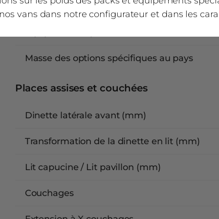
tions sur les poids des packs et équipements spéc
os vans dans notre configurateur et dans les cara
Dimensions maximales pour les paquets et 
(4)
équipements spéciaux
utile minimale
Masse des options spécifiques au pays
 charge maximale qu’un véhicule peut transporter 
rdre de marche, le poids des passagers et le poids
ne au poids total autorisé.
Places assises et couchées
Dinette latérale avant (mm)
harge
Transformation de la dinette en lit (mm)
e
Lit capucine / Lit pavillon (mm)
Couchages
ents spéciaux
Extension à X couchages