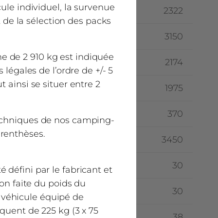
ule individuel, la survenue
2322
t de la sélection des packs
3150
e de 2 910 kg est indiquée
2174
 légales de l’ordre de +/- 5
 ainsi se situer entre 2
1975
370
techniques de nos camping-
arenthèses.
3450
30
défini par le fabricant et
ion faite du poids du
30
 véhicule équipé de
quent de 225 kg (3 x 75
38