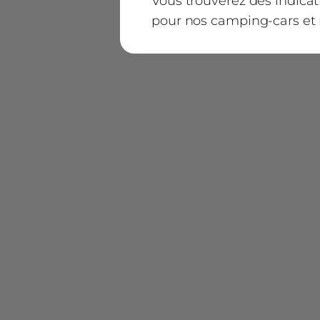
Vous trouverez des indica
pour nos camping-cars et n
5) Charge utile et charge 
La charge utile désigne la
soustrayant le poids en o
spéciaux montés départ usi
Exemple:
Poids total autorisé en c
Masse en ordre de march
Poids des passagers
Poids des packs/équipem
Charge utile