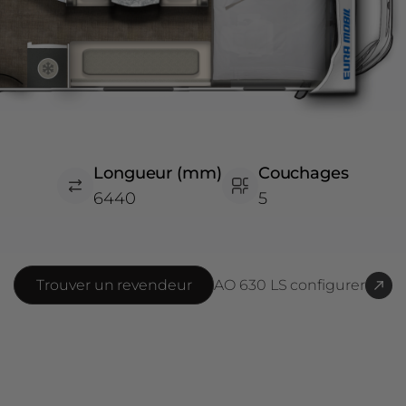
Longueur (mm)
Couchages
6440
5
Trouver un revendeur
AO 630 LS
configurer