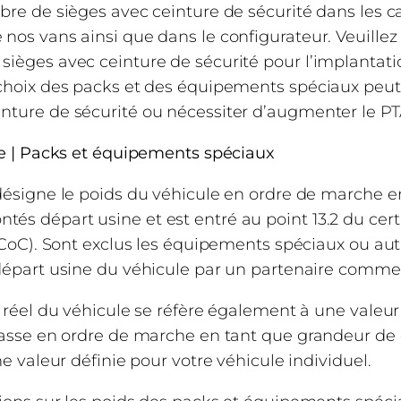
bre de sièges avec ceinture de sécurité dans les c
os vans ainsi que dans le configurateur. Veuillez n
(5)
Réservoir eau propre (l)
sièges avec ceinture de sécurité pour l’implantati
 choix des packs et des équipements spéciaux peu
(5)
Réservoir eaux usées (l)
nture de sécurité ou nécessiter d’augmenter le PT
Réservoir eau propre en position de marche
le | Packs et équipements spéciaux
Taille de la trappe de rangement à l'arrière
 désigne le poids du véhicule en ordre de marche e
s départ usine et est entré au point 13.2 du cert
Poids
, CoC). Sont exclus les équipements spéciaux ou a
départ usine du véhicule par un partenaire commerc
(1)
Poids total autorisé (kg)
 réel du véhicule se réfère également à une valeur 
masse en ordre de marche en tant que grandeur de 
Poids tractable (freiné)
ne valeur définie pour votre véhicule individuel.
(2)
Poids à vide en ordre de marche (kg)