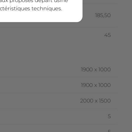
iaux proposés départ usine
ctéristiques techniques.
les
185,50
45
et se calcule en
 des packs et équipements
1900 x 1000
3 500 kg
1900 x 1000
- 2 910 kg
2000 x 1500
- 225 kg
(3*75 kg)
5
- 100 kg
= 265 kg
5