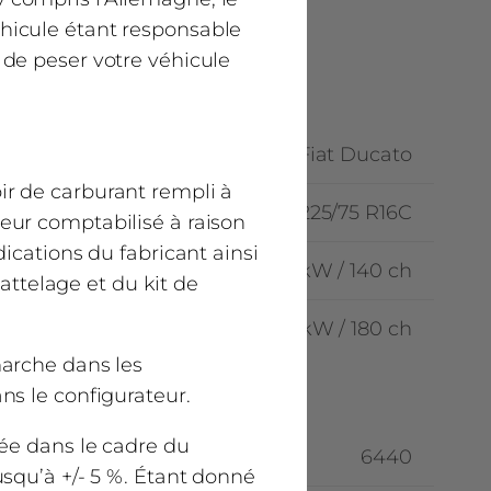
hicule étant responsable
 de peser votre véhicule
Fiat Ducato
r de carburant rempli à
225/75 R16C
eur comptabilisé à raison
ications du fabricant ainsi
103 kW / 140 ch
’attelage et du kit de
132 kW / 180 ch
marche dans les
ns le configurateur.
lée dans le cadre du
6440
squ’à +/- 5 %. Étant donné