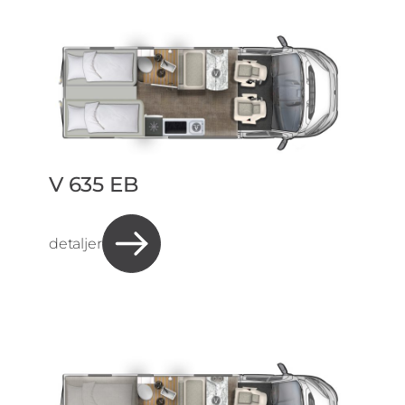
V 635 EB
detaljer