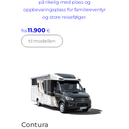
på rikelig med plass og
oppbevaringsplass for familieeventyr
og store reisefølger.
11.900
fra
€
til modellen
Contura