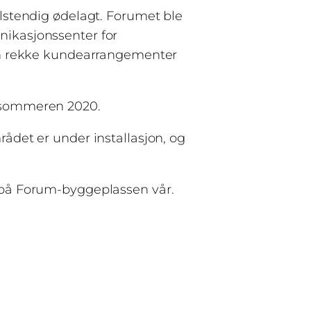
llstendig ødelagt. Forumet ble
nikasjonssenter for
e en rekke kundearrangementer
g sommeren 2020.
rådet er under installasjon, og
t på Forum-byggeplassen vår.