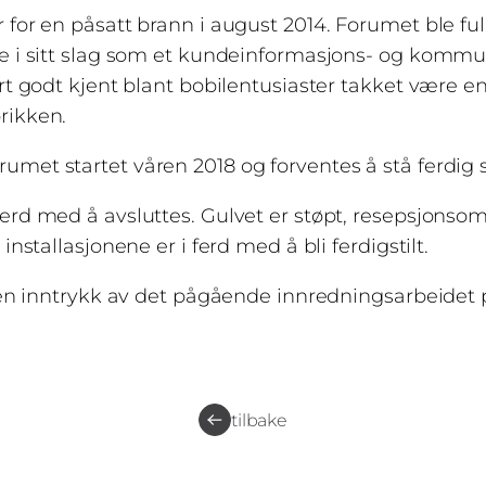
 for en påsatt brann i august 2014. Forumet ble fu
te i sitt slag som et kundeinformasjons- og kommu
vært godt kjent blant bobilentusiaster takket vær
rikken.
umet startet våren 2018 og forventes å stå ferdi
erd med å avsluttes. Gulvet er støpt, resepsjonsom
installasjonene er i ferd med å bli ferdigstilt.
 noen inntrykk av det pågående innredningsarbeide
tilbake