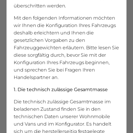
überschritten werden.
30
Mit den folgenden Informationen möchten
Dachstärke (mm)
wir Ihnen die Konfiguration Ihres Fahrzeugs
deshalb erleichtern und Ihnen die
30
gesetzlichen Vorgaben zu den
Fahrzeuggewichten erläutern. Bitte lesen Sie
Bodenstärke (mm)
diese sorgfältig durch, bevor Sie mit der
Konfiguration Ihres Fahrzeugs beginnen,
38
und sprechen Sie bei Fragen Ihren
Handelspartner an.
(5)
Frischwassertankgröße (l)
1. Die technisch zulässige Gesamtmasse
150 ltr.
Die technisch zulässige Gesamtmasse im
beladenen Zustand finden Sie in den
(5)
FWT-Größe während der Fahrt
technischen Daten unserer Wohnmobile
10 ltr.
und Vans und im Konfigurator. Es handelt
sich um die herstellerseitig festgelegte