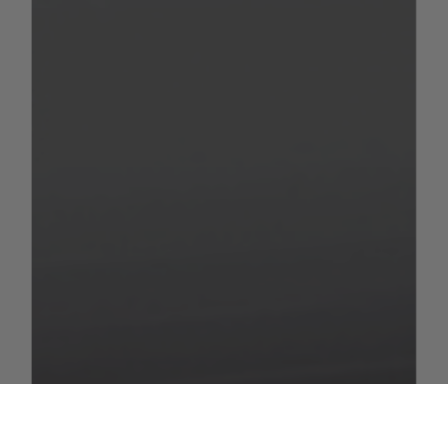
3.500 kg
Gesamtmasse
Masse in fahrbereitem Zustand (+
– 3.026,4
4 %)
kg
– 225 kg
Masse der Mitfahrer
(3*75 kg)
Masse der Pakete /
– 100 kg
Sonderausstattungen
= 148,6
Nutzlast
kg
Um zu verhindern, dass solche
Schwankungen zu einer Unterschreitung
der gesetzlich vorgeschriebenen Mindest-
Nutzlast führen, haben wir die maximale
Masse für Pakete und Sonderausstattungen
herstellerseitig auf Basis der aus der
Vergangenheit bekannten tatsächlich