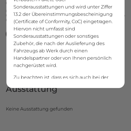
Fahrzeuggewichten finden Sie
hier
.
Sonderausstattungen und wird unter Ziffer
(5)
Bitte beachten Sie, dass das Fassungsvermögen des Frischwassertanks in
13.2 der Übereinstimmungsbescheinigung
Fahrstellung erheblich reduziert ist. Bei ausreichender Nutzlast des individuellen
Fahrzeugs kann der auf sein volles Fassungsvermögen gefüllt werden
(Certificate of Conformity, CoC) eingetragen.
Hiervon nicht umfasst sind
Modell vergleichen
Sonderausstattungen oder sonstiges
Zubehör, die nach der Auslieferung des
Fahrzeugs ab Werk durch einen
Handelspartner oder von Ihnen persönlich
nachgerüstet wird.
Zu beachten ist, dass es sich auch bei der
tatsächlichen Masse des Fahrzeugs um
Ausstattung
einen errechneten Wert handelt, der
aufgrund von gesetzlich zulässigen
Schwankungen bei der Masse in
Keine Ausstattung gefunden
fahrbereitem Zustand als Rechengröße der
tatsächlichen Fahrzeugmasse von einem für
Ihr individuelles Fahrzeug ermittelten Wert