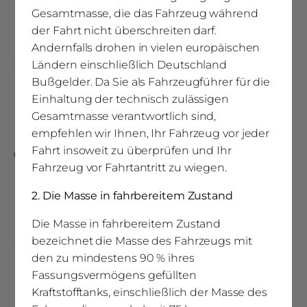
Gesamtmasse, die das Fahrzeug während
Abwasserkapazität (l)
der Fahrt nicht überschreiten darf.
150 ltr.
Andernfalls drohen in vielen europäischen
Ländern einschließlich Deutschland
Bußgelder. Da Sie als Fahrzeugführer für die
Stauklappengröße im Heck
Einhaltung der technisch zulässigen
650 x 550
Gesamtmasse verantwortlich sind,
empfehlen wir Ihnen, Ihr Fahrzeug vor jeder
Fahrt insoweit zu überprüfen und Ihr
Gewichte
Fahrzeug vor Fahrtantritt zu wiegen.
(1)
2. Die Masse in fahrbereitem Zustand
Technisch zulässige Gesamtmasse (kg)
3500 / 4250 / 4400 kg
Die Masse in fahrbereitem Zustand
bezeichnet die Masse des Fahrzeugs mit
den zu mindestens 90 % ihres
Zulässige Anhängelast (gebremst)
Fassungsvermögens gefüllten
2000 / 1800 / 1750 kg
Kraftstofftanks, einschließlich der Masse des