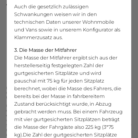
Ausstattung
Auch die gesetzlich zulässigen
Schwankungen weisen wir in den
Batteriekapazität
technischen Daten unserer Wohnmobile
und Vans sowie in unserem Konfigurator als
1 x 80 Ah Gel
Klammerzusatz aus.
3. Die Masse der Mitfahrer
Gaskasten
Die Masse der Mitfahrer ergibt sich aus der
2 x 11 kg
herstellerseitig festgelegten Zahl der
gurtgesicherten Sitzplätze und wird
pauschal mit 75 kg für jeden Sitzplatz
(1)
Bei der technisch zulässigen Gesamtmasse in beladenem Zustand handelt es
berechnet, wobei die Masse des Fahrers, die
sich um die herstellerseitig festgelegte Gesamtmasse, die das Fahrzeug im
bereits bei der Masse in fahrbereitem
Fahrbetrieb nicht überschreiten darf
Zustand berücksichtigt wurde, in Abzug
(2)
Die Masse in fahrbereitem Zustand bezeichnet die Masse des Fahrzeugs mit
den zu mindestens 90 % ihres Fassungsvermögens gefüllten Kraft-stofftanks,
gebracht werden muss. Bei einem Fahrzeug
einschließlich der Masse des Fahrers, die pauschal mit 75 kg berücksichtigt
mit vier gurtgesicherten Sitzplätzen beträgt
wird, des Kraftstoffs und der Flüssigkeiten, ausgestattet mit der
Standardausrüstung gemäß den Herstellerangaben sowie, sofern vorhanden, der
die Masse der Fahrgäste also 225 kg (3*75
Masse des Aufbaus, des Führerhauses, der Anhängevor-richtung und des
kg).Die Zahl der gurtgesicherten Sitzplätze
Reifenreparatursets. Es handelt es sich um einen errech-neten Wert, der