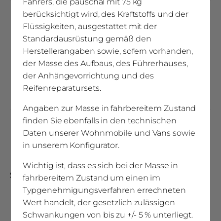
Fahrers, die pauschal mit 75 kg
berücksichtigt wird, des Kraftstoffs und der
(2)
Masse in fahrbereitem Zustand (kg)
Flüssigkeiten, ausgestattet mit der
3025 (2874 - 3176)
Standardausrüstung gemäß den
Herstellerangaben sowie, sofern vorhanden,
der Masse des Aufbaus, des Führerhauses,
Maximale Masse für Pakete und
der Anhängevorrichtung und des
(4)
Sonderausstattungen
Reifenreparatursets.
99,60
Angaben zur Masse in fahrbereitem Zustand
finden Sie ebenfalls in den technischen
Masse länderspezifische Sonderausstattung
Daten unserer Wohnmobile und Vans sowie
0
in unserem Konfigurator.
Wichtig ist, dass es sich bei der Masse in
Sitz- und Schlafplätze
fahrbereitem Zustand um einen im
Typgenehmigungsverfahren errechneten
Wert handelt, der gesetzlich zulässigen
Bettumbau Sitzgruppe (mm)
Schwankungen von bis zu +/- 5 % unterliegt.