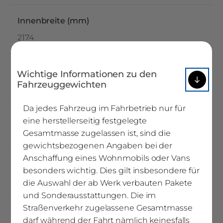
Innenbreite (mm)
2174
Stehhöhe (mm)
Wichtige Informationen zu den
Fahrzeuggewichten
1975
Da jedes Fahrzeug im Fahrbetrieb nur für
Doppelbodenhöhe (mm)
eine herstellerseitig festgelegte
Gesamtmasse zugelassen ist, sind die
370
gewichtsbezogenen Angaben bei der
Anschaffung eines Wohnmobils oder Vans
Radstand (mm)
besonders wichtig. Dies gilt insbesondere für
die Auswahl der ab Werk verbauten Pakete
3800
und Sonderausstattungen. Die im
Straßenverkehr zugelassene Gesamtmasse
Wandstärke (mm)
darf während der Fahrt nämlich keinesfalls