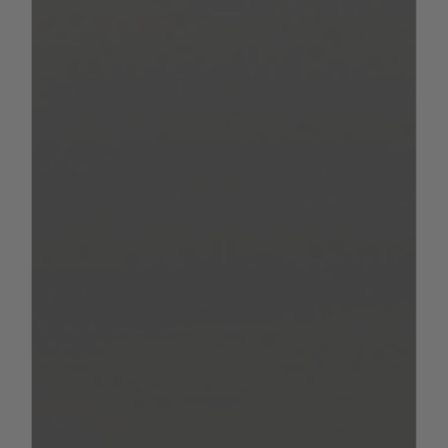
3.500
Technisch zulässige Gesamtmasse
kg
– 2.910
Masse in fahrbereitem Zustand
kg
– 225 kg
Masse der Mitfahrer
(3*75
kg)
Masse der Pakete /
– 100
Sonderausstattungen
kg
= 265
Nutzlast
kg
Der Einbau von Paketen und
Sonderausstattungen führt demnach stets
zu einer Verringerung der Nutzlast. Welche