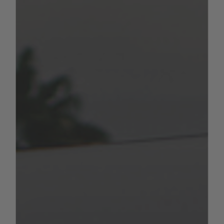
Dabei gilt: „n“ ist die Höchstzahl der
gurtgesicherten Sitzplätze zzgl. des
Fahrzeugführers und „L“ ist die Gesamtlänge
des Fahrzeugs in Metern
Beispiel:
Bei einem Wohnmobil mit 4
gurtgesicherten Sitzplätzen und einer Länge
von 7 m ergibt sich eine Mindest-Nutzlast
von 110 kg (10*[4+7]).
Wichtig ist, dass gesetzlich zulässige
Schwankungen bei der Masse in
fahrbereitem Zustand die Nutzlast des
individuellen Fahrzeugs erhöhen, aber auch
reduzieren können.
Beispiel (wie zuvor):
Technisch zulässige