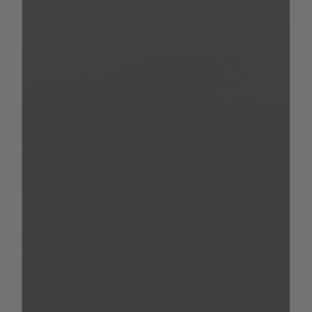
maximale Masse für Pakete und
Sonderausstattungen für welchen Grundriss
zur Verfügung steht, ist in den technischen
Daten zu unseren Wohnmobilen und Vans
und in unserem Konfigurator gesondert
ausgewiesen.
Für Wohnmobile und Vans als Fahrzeuge
der Klasse M1 ist die Einhaltung einer
Mindest-Nutzlast, also die minimale Last, die
ein Fahrzeug transportieren kann, gesetzlich
vorgeschrieben. Diese Mindest-Nutzlast darf
weder bei der Konfiguration eines Fahrzeugs
noch im Rahmen der Produktion
unterschritten werden und wird für unsere
Wohnmobile und Vans nach der folgenden
Formel berechnet:
Mindest-Nutzlast in kg ≥ 10*(n + L)