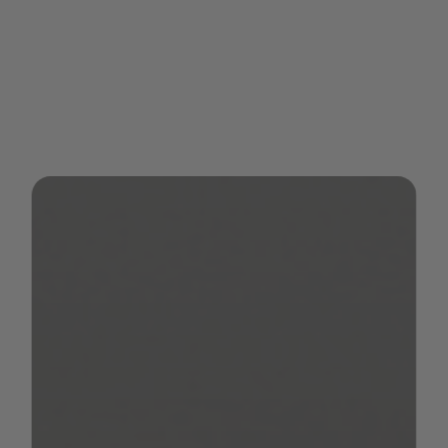
abweichen kann.
Angaben zu den Gewichten der ab Werk für
unsere Wohnmobile und Vans angebotenen
Pakete und Sonderausstattungen finden Sie
in unserem Konfigurator.
5. Nutzlast und Mindest-Nutzlast
Die Nutzlast bezeichnet die maximale Last,
die ein Fahrzeug transportieren kann und
wird berechnet, indem von der technisch
zulässigen Gesamtmasse die Masse in
fahrbereitem Zustand, die Masse der
Mitfahrer und die Masse der ab Werk
verbauten Pakete und Sonderausstattungen
abgezogen werden.
Beispiel: