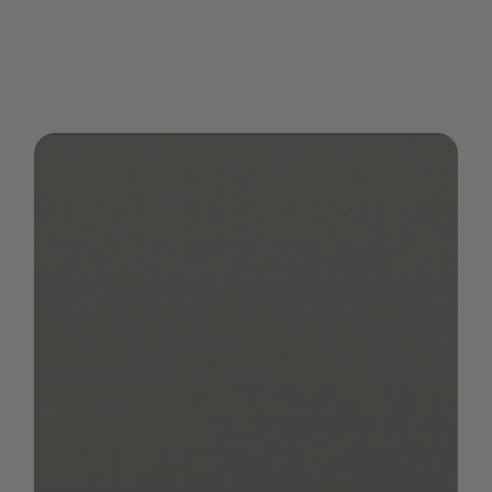
et équipements spéciaux montés départ
usine au poids total autorisé.
Exemple:
3 500
Poids total autorisé en charge
kg
- 2 910
Masse en ordre de marche
kg
- 225 kg
Poids des passagers
(3*75
kg)
Poids des packs/équipements
- 100 kg
spéciaux
Charge utile
= 265 kg
Le montage de packs et d’équipements