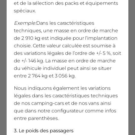
2000 x 1400
et de la sélection des packs et équipements
spéciaux.
Lit capucine / Lit pavillon (mm)
Exemple:
Dans les caractéristiques
2000 x 8002000 x 800
techniques, une masse en ordre de marche
de 2 910 kg est indiquée pour l’implantation
choisie. Cette valeur calculée est soumise à
Couchages
des variations légales de l’ordre de +/- 5 %, soit
4
de +/- 146 kg. La masse en ordre de marche
du véhicule individuel peut ainsi se situer
entre 2 764 kg et 3 056 kg.
Extension à X couchages
Nous indiquons également les variations
4
légales dans les caractéristiques techniques
de nos camping-cars et de nos vans ainsi
(3)
Nombre de ceintures de sécurité 3 points
que dans notre configurateur comme infos
entre parenthèses.
4
3. Le poids des passagers