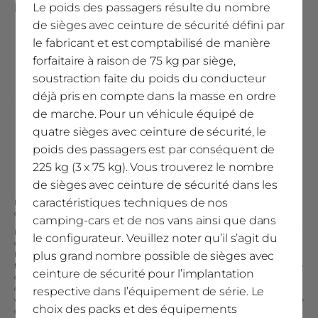
Équipement
Le poids des passagers résulte du nombre
de sièges avec ceinture de sécurité défini par
le fabricant et est comptabilisé de manière
Capacité à la batterie (Ah)
forfaitaire à raison de 75 kg par siège,
1 x 80 Ah gel
soustraction faite du poids du conducteur
déjà pris en compte dans la masse en ordre
de marche. Pour un véhicule équipé de
Coffre à gaz
quatre sièges avec ceinture de sécurité, le
2 x 11 kg
poids des passagers est par conséquent de
225 kg (3 x 75 kg). Vous trouverez le nombre
de sièges avec ceinture de sécurité dans les
caractéristiques techniques de nos
(1)
Le poids total autorisé en charge se réfère au poids total défini par le fabricant,
que le véhicule en ordre de marche ne doit pas dépasser.
camping-cars et de nos vans ainsi que dans
(2)
La masse en ordre de marche comprend le poids du véhicule avec le réservoir
le configurateur. Veuillez noter qu’il s’agit du
de carburant rempli à au moins 90 % de sa capacité de remplissage, y compris
plus grand nombre possible de sièges avec
le poids du conducteur comptabilisé à raison de 75 kg, du carburant et des
fluides, avec équipement standard selon les indications du fabricant ainsi que, le
ceinture de sécurité pour l’implantation
cas échéant, le poids de la structure, de la cabine du conducteur, de l’attelage et
du kit de réparation des pneus. Il s’agit d’une valeur calculée soumise à des
respective dans l’équipement de série. Le
variations légales jusqu’à ± 5 % (voir les infos entre parenthèses). Étant donné que
choix des packs et des équipements
ces variations légales ont un impact sur la charge utile du véhicule et par