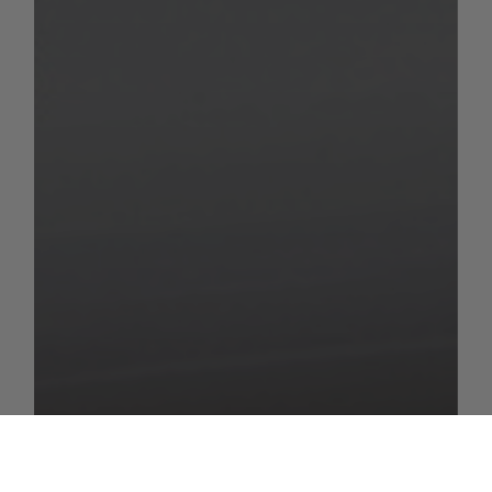
fabricant sur la base des variations autorisées
par la loi. Vous trouverez des informations à
ce sujet dans les caractéristiques techniques
de nos camping-cars et de nos vans ainsi
que dans le configurateur. Il est également
tenu compte d’équipements spécifiques de
variantes de pays/modèles spéciaux ne
faisant pas partie des équipements de série.
En cas de dépassement de la limite
supérieure définie par le fabricant lors de la
configuration de nos camping-cars et de nos
vans par la sélection de packs et
d’équipements spéciaux, vous ne pouvez
poursuivre la configuration que si vous
désélectionnez des packs, des équipements
spéciaux ou des sièges avec ceinture de
sécurité ou si vous choisissez d’augmenter le