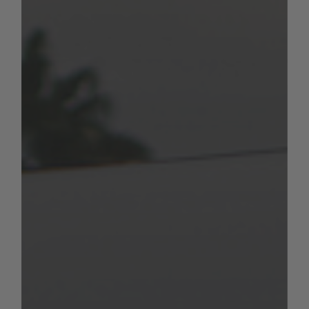
du véhicule individuel.
Exemple (comme précédemment) :
Poids total autorisé en charge
3 500 kg
Masse en ordre de marche (+ 4
- 3 026,4
%)
kg
- 225 kg
Poids des passagers
(3*75 kg)
Poids des packs/équipements
- 100 kg
spéciaux
Charge utile
= 148,6 kg
Afin d’éviter que de telles variations
n’entraînent un dépassement inférieur de la
charge utile minimale prescrite par la loi,
nous avons limité le poids maximum pour
les packs et équipements spéciaux côté