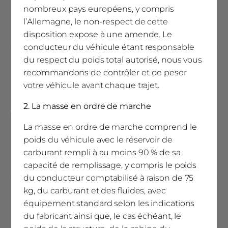
nombreux pays européens, y compris
Réservoir eau propre en position de marche
l’Allemagne, le non-respect de cette
150 l.
disposition expose à une amende. Le
conducteur du véhicule étant responsable
du respect du poids total autorisé, nous vous
Taille de la trappe de rangement à l'arrière
recommandons de contrôler et de peser
650 x 550
votre véhicule avant chaque trajet.
2. La masse en ordre de marche
Poids
La masse en ordre de marche comprend le
poids du véhicule avec le réservoir de
(1)
Poids total autorisé (kg)
carburant rempli à au moins 90 % de sa
3500 / 4250 / 4400 kg
capacité de remplissage, y compris le poids
du conducteur comptabilisé à raison de 75
kg, du carburant et des fluides, avec
Poids tractable (freiné)
équipement standard selon les indications
2000 / 1800 / 1750 kg
du fabricant ainsi que, le cas échéant, le