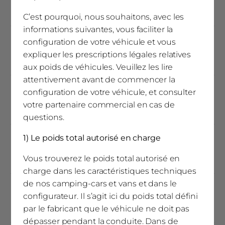
30
C’est pourquoi, nous souhaitons, avec les
informations suivantes, vous faciliter la
configuration de votre véhicule et vous
Épaisseurs toit (mm)
expliquer les prescriptions légales relatives
30
aux poids de véhicules. Veuillez les lire
attentivement avant de commencer la
Épaisseurs sol (mm)
configuration de votre véhicule, et consulter
votre partenaire commercial en cas de
38
questions.
1) Le poids total autorisé en charge
(5)
Réservoir eau propre (l)
150 l.
Vous trouverez le poids total autorisé en
charge dans les caractéristiques techniques
de nos camping-cars et vans et dans le
(5)
Réservoir eaux usées (l)
configurateur. Il s’agit ici du poids total défini
10 l.
par le fabricant que le véhicule ne doit pas
dépasser pendant la conduite. Dans de