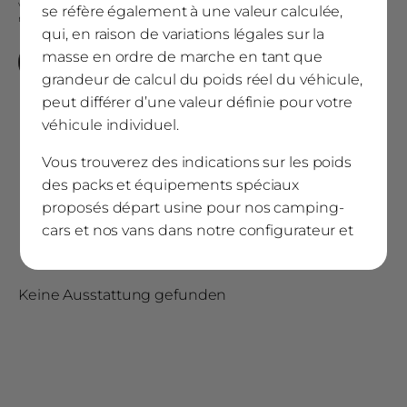
véhicule individuel est suffisante, ce dernier peut être rempli à sa capacité de
se réfère également à une valeur calculée,
remplissage maximale.
qui, en raison de variations légales sur la
masse en ordre de marche en tant que
Comparer les modèles
grandeur de calcul du poids réel du véhicule,
peut différer d’une valeur définie pour votre
véhicule individuel.
Vous trouverez des indications sur les poids
des packs et équipements spéciaux
proposés départ usine pour nos camping-
Équipement
cars et nos vans dans notre configurateur et
dans les caractéristiques techniques.
5) Charge utile et charge utile minimale
Keine Ausstattung gefunden
La charge utile désigne la charge maximale
qu’un véhicule peut transporter et se calcule
en soustrayant le poids en ordre de marche,
le poids des passagers et le poids des packs