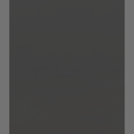
spéciaux entraîne ainsi toujours une
réduction de la charge utile. La
correspondance d’un poids maximum de
packs et d’équipements spéciaux avec une
implantation particulière est indiquée dans
les caractéristiques techniques de nos
camping-cars et de nos vans ainsi que
séparément dans notre configurateur.
Pour les camping-cars et les vans en tant
que véhicules de classe M1, le respect de la
charge utile minimale, à savoir de la charge
minimale qu’un véhicule peut transporter,
est prescrit par la loi. Cette charge utile
minimale ne doit faire l’objet d’un
dépassement inférieur ni lors de la
configuration d’un véhicule, ni dans le cadre
de la production et est calculée pour nos