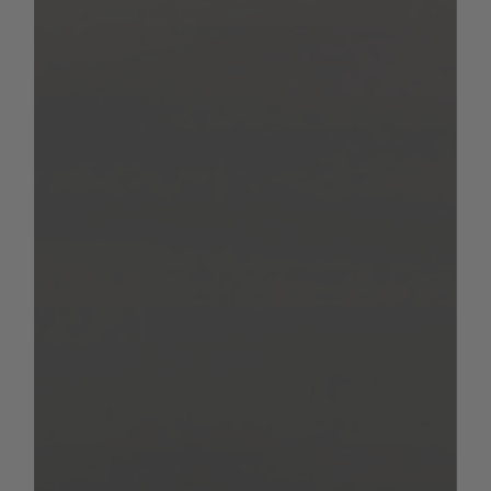
camping-cars et nos vans selon la formule
suivante :
Charge utile minimale en kg ≥ 10*(n + L)
Les dispositions suivantes s’appliquent : « n »
désigne le nombre maximum de sièges avec
ceinture de sécurité en plus du conducteur
du véhicule et « L » désigne la longueur
totale du véhicule en mètres
Exemple:
Pour un camping-car équipé de 4
sièges avec ceinture de sécurité et d’une
longueur de 7 m, la charge utile minimale
est de 110 kg (10*[4+7]).
Veuillez noter que les variations légales sur la
masse en ordre de marche peuvent aussi
bien augmenter que réduire la charge utile