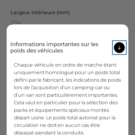
Largeur intérieure (mm)
2174
Hauteur sous plafond (mm)
Informations importantes sur les
poids des véhicules
1975
Chaque véhicule en ordre de marche étant
Hauteur double plancher (mm)
uniquement homologué pour un poids total
défini par le fabricant, les indications de poids
370
lors de l’acquisition d’un camping-car ou
d’un van sont particulièrement importantes.
Empattement (mm)
Cela vaut en particulier pour la sélection des
packs et équipements spéciaux montés
3800
départ usine. Le poids total autorisé pour la
circulation ne doit en aucun cas être
Épaisseurs parois (mm)
dépassé pendant la conduite.