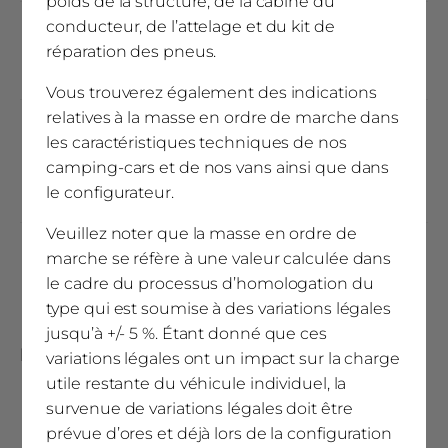
poids de la structure, de la cabine du
conducteur, de l’attelage et du kit de
(2)
Poids à vide en ordre de marche (kg)
réparation des pneus.
3025 (2874 - 3176)
Vous trouverez également des indications
relatives à la masse en ordre de marche dans
Dimensions maximales pour les paquets et les
les caractéristiques techniques de nos
(4)
équipements spéciaux
camping-cars et de nos vans ainsi que dans
51,60
le configurateur.
Veuillez noter que la masse en ordre de
Masse des options spécifiques au pays
marche se réfère à une valeur calculée dans
le cadre du processus d’homologation du
48
type qui est soumise à des variations légales
jusqu’à +/- 5 %. Étant donné que ces
Places assises et couchées
variations légales ont un impact sur la charge
utile restante du véhicule individuel, la
survenue de variations légales doit être
Transformation de la dinette en lit (mm)
prévue d’ores et déjà lors de la configuration