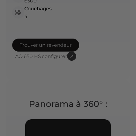
6500
Couchages
4
Trouver un revendeur
AO 650 HS
configurer
Panorama à 360° :