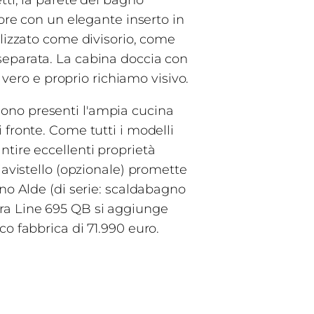
tti, la parete del bagno
iore con un elegante inserto in
ilizzato come divisorio, come
separata. La cabina doccia con
 vero e proprio richiamo visivo.
ono presenti l'ampia cucina
 fronte. Come tutti i modelli
tire eccellenti proprietà
iavistello (opzionale) promette
gno Alde (di serie: scaldabagno
tegra Line 695 QB si aggiunge
o fabbrica di 71.990 euro.