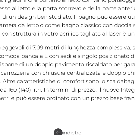
: I gradini che portano al letto con vano portaogge
so al letto e la porta scorrevole della parte anter
a di un design ben studiato. Il bagno può essere ut
camera da letto o come bagno classico con doccia 
on struttura in vetro acrilico tagliato al laser è un
ggevoli di 7,09 metri di lunghezza complessiva, s
 comoda panca a L con sedile singolo posizionato di
dispone di un doppio pavimento riscaldato per garan
 carrozzeria con chiusura centralizzata e doppio ch
. Altre caratteristiche di comfort sono lo scaldaba
da 160 (140) litri. In termini di prezzo, il nuovo In
etri e può essere ordinato con un prezzo base franc
indietro