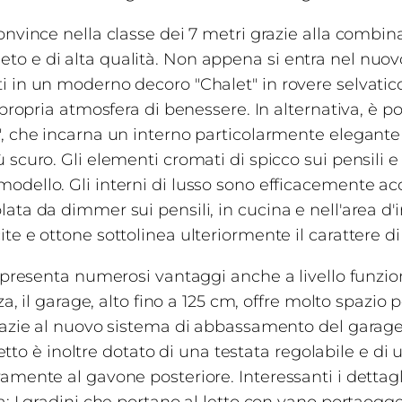
onvince nella classe dei 7 metri grazie alla combin
 e di alta qualità. Non appena si entra nel nuovo
 in un moderno decoro "Chalet" in rovere selvatico
 propria atmosfera di benessere. In alternativa, è po
, che incarna un interno particolarmente elegante 
scuro. Gli elementi cromati di spicco sui pensili e 
odello. Gli interni di lusso sono efficacemente a
ata da dimmer sui pensili, in cucina e nell'area d
e e ottone sottolinea ulteriormente il carattere di
 presenta numerosi vantaggi anche a livello funziona
za, il garage, alto fino a 125 cm, offre molto spazio 
razie al nuovo sistema di abbassamento del garage 
 letto è inoltre dotato di una testata regolabile e 
amente al gavone posteriore. Interessanti i dettagl