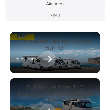
Aktionen
News
Limitierte Edition – Einer
von 101
zum Beitrag
Exklusiv auf der T+C
Leipzig – Der neue Integra
Line GT