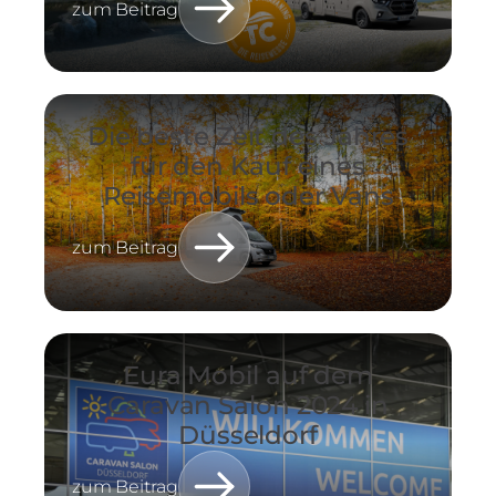
zum Beitrag
Die beste Zeit des Jahres
für den Kauf eines
Reisemobils oder Vans
zum Beitrag
Eura Mobil auf dem
Caravan Salon 2024 in
Düsseldorf
zum Beitrag