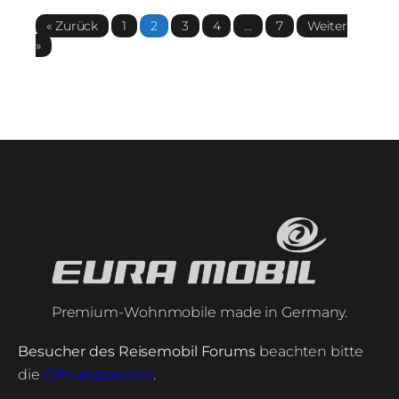
« Zurück
1
2
3
4
...
7
Weiter
»
Premium-Wohnmobile made in Germany.
Besucher des Reisemobil Forums
beachten bitte
die
Öffnungszeiten
.