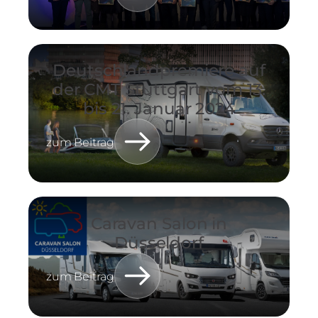
Deutschlandpremiere auf
der CMT Stuttgart vom 13.
bis 21. Januar 2024
zum Beitrag
Caravan Salon in
Düsseldorf
zum Beitrag