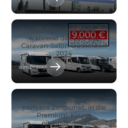
Große Preisvorteile
während der Zeit des
Caravan-Salon Düsseldorf
2024
zum Beitrag
Caravaning Tage: der
perfekte Zeitpunkt, in die
Premium-Klasse
einzusteigen!