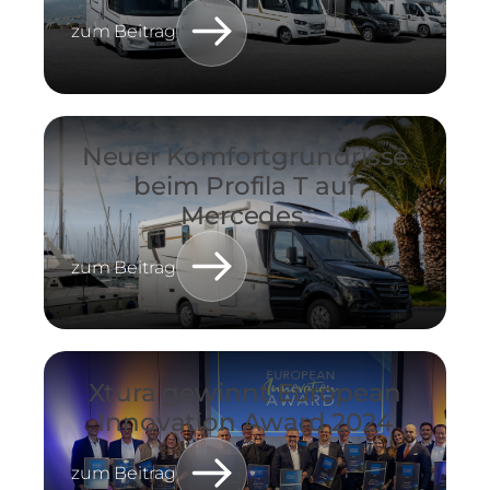
zum Beitrag
Neuer Komfortgrundrisse
beim Profila T auf
Mercedes.
zum Beitrag
Xtura gewinnt European
Innovation Award 2024
zum Beitrag