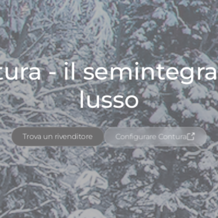
ura - il semintegra
lusso
Trova un rivenditore
Configurare Contura