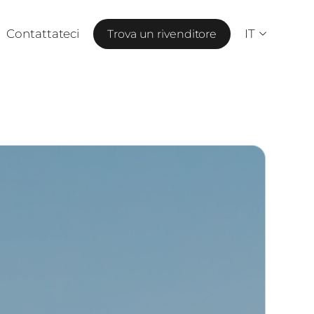
Contattateci
IT
Trova un rivenditore